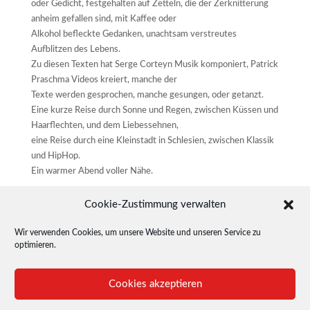
oder Gedicht, festgehalten auf Zetteln, die der Zerknitterung
anheim gefallen sind, mit Kaffee oder
Alkohol befleckte Gedanken, unachtsam verstreutes
Aufblitzen des Lebens.
Zu diesen Texten hat Serge Corteyn Musik komponiert, Patrick
Praschma Videos kreiert, manche der
Texte werden gesprochen, manche gesungen, oder getanzt.
Eine kurze Reise durch Sonne und Regen, zwischen Küssen und
Haarflechten, und dem Liebessehnen,
eine Reise durch eine Kleinstadt in Schlesien, zwischen Klassik
und HipHop.
Ein warmer Abend voller Nähe.
Musik: Serge Corteyn
Cookie-Zustimmung verwalten
Videos: Patrick Praschma
Texte: Witek Danielczok
Wir verwenden Cookies, um unsere Website und unseren Service zu
Mit: Maria Wolf, Oliver Möller, Giampiero Piria, Edy Edwards,
optimieren.
Joanna Stanecka, Camila Scholtbach, Memokois, Serge
Corteyn, Witek Danielczok
Cookies akzeptieren
Videoeinspielungen: Jana Schulz, Arne Nobel, Maika Küster,
Katharina Uhland, Juliane Bernadette Müller