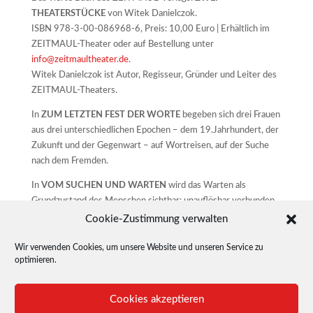
THEATERSTÜCKE
von Witek Danielczok.
ISBN 978-3-00-086968-6, Preis: 10,00 Euro | Erhältlich im
ZEITMAUL-Theater oder auf Bestellung unter
info@zeitmaultheater.de
.
Witek Danielczok ist Autor, Regisseur, Gründer und Leiter des
ZEITMAUL-Theaters.
In
ZUM LETZTEN FEST DER WORTE
begeben sich drei Frauen
aus drei unterschiedlichen Epochen – dem 19.Jahrhundert, der
Zukunft und der Gegenwart – auf Wortreisen, auf der Suche
nach dem Fremden.
In
VOM SUCHEN UND WARTEN
wird das Warten als
Grundzustand des Menschen sichtbar: unauflösbar verbunden
mit dem Suchen, getragen von der Erwartung, dass etwas
Cookie-Zustimmung verwalten
kommen wird. Doch was geschieht, wenn es nichts mehr zu
suchen gibt? Wenn das Warten leer wird?
Wir verwenden Cookies, um unsere Website und unseren Service zu
optimieren.
Die Hauptfrage aber lautet: Kann künstliche Intelligenz warten?
Buchvorstellung im ZEITMAUL-Theater als szenische
Cookies akzeptieren
Lesung:
15.05.2026 und 28.06.2026. Mit: Denise Rech, Maria